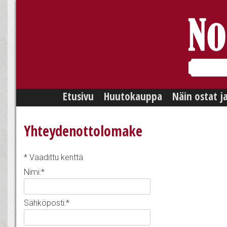
Skip
Etusivu
Huutokauppa
Näin ostat j
to
content
Yhteydenottolomake
*
Vaadittu kenttä
Nimi:
*
Sähköposti:
*