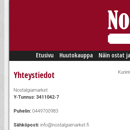
Skip
Etusivu
Huutokauppa
Näin ostat j
to
content
Yhteystiedot
Kuriir
Nostalgiamarket
Y-Tunnus: 3411042-7
Puhelin:
0449700983
Sähköposti
: info@nostalgiamarket.fi